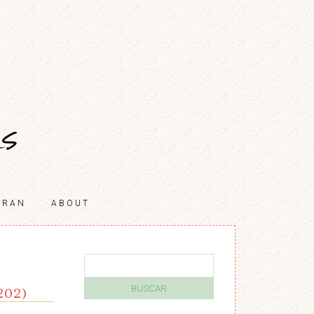
ORAN
ABOUT
202)