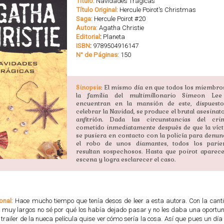
Título
: Navidades Trágicas
Título Original
: Hercule Poirot's Christmas
Saga
: Hercule Poirot #20
Autora
: Agatha Christie
Editorial
:
Planeta
ISBN
:
9789504916147
N° de Páginas
: 150
Sinopsis
: El mismo día en que todos los miembro
la familia del multimillonario Simeon Le
encuentran en la mansión de este, dispuest
celebrar la Navidad, se produce el brutal asesinato
anfitrión. Dada las circunstancias del cri
cometido inmediatamente después de que la víc
se pusiera en contacto con la policía para denun
el robo de unos diamantes, todos los parie
resultan sospechosos. Hasta que poirot aparec
escena y logra esclarecer el caso.
onal
: Hace mucho tiempo que tenía desos de leer a esta autora. Con la cant
o muy largos no sé por qué los había dejado pasar y no les daba una oportu
 trailer de la nueca película quise ver cómo sería la cosa. Así que pues un día