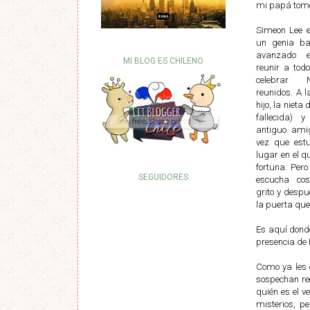
mi papá tomé
Simeon Lee e
un genia ba
avanzado 
MI BLOG ES CHILENO
reunir a tod
celebrar 
reunidos. A 
hijo, la nieta 
fallecida) 
antiguo ami
vez que estu
lugar en el q
fortuna. Per
SEGUIDORES
escucha co
grito y despu
la puerta que
Es aquí donde
presencia de 
Como ya les 
sospechan rec
quién es el v
misterios, p