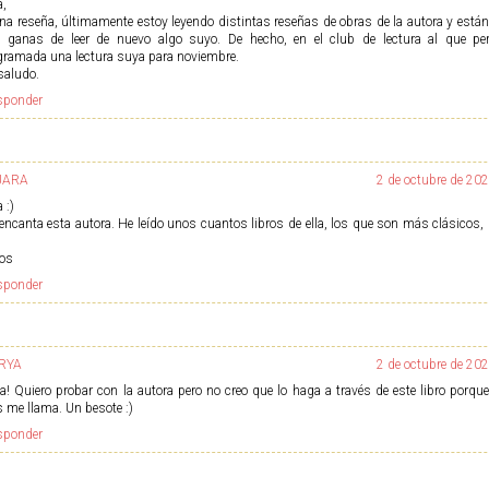
a,
na reseña, últimamente estoy leyendo distintas reseñas de obras de la autora y est
 ganas de leer de nuevo algo suyo. De hecho, en el club de lectura al que per
gramada una lectura suya para noviembre.
saludo.
sponder
JARA
2 de octubre de 202
 :)
encanta esta autora. He leído unos cuantos libros de ella, los que son más clásicos, 
os
sponder
RYA
2 de octubre de 202
la! Quiero probar con la autora pero no creo que lo haga a través de este libro porqu
 me llama. Un besote :)
sponder