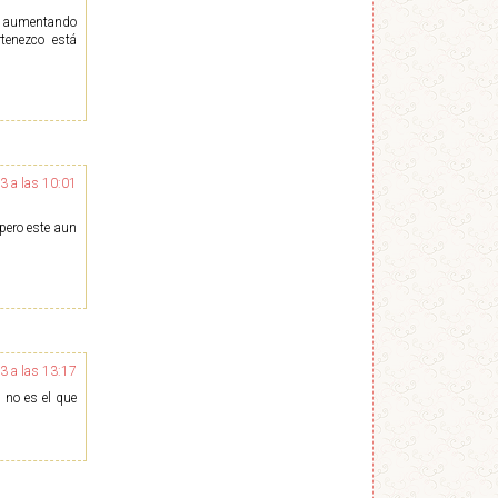
án aumentando
tenezco está
3 a las 10:01
pero este aun
3 a las 13:17
e no es el que