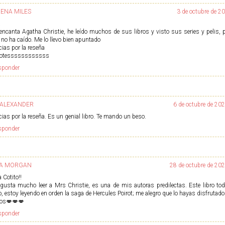
ENA MILES
3 de octubre de 20
a
encanta Agatha Christie, he leído muchos de sus libros y visto sus series y pelis, pe
 no ha caído. Me lo llevo bien apuntado
ias por la reseña
otessssssssssss
sponder
. ALEXANDER
6 de octubre de 202
ias por la reseña. Es un genial libro. Te mando un beso.
sponder
LA MORGAN
28 de octubre de 202
 Cotito!!
gusta mucho leer a Mrs Christie, es una de mis autoras predilectas. Este libro tod
o, estoy leyendo en orden la saga de Hercules Poirot; me alegro que lo hayas disfrutado
os💋💋💋
sponder