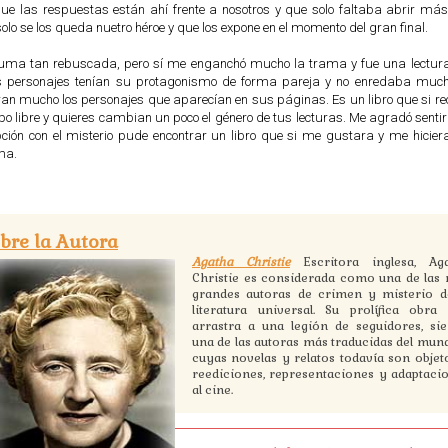
ue las respuestas están ahí frente a nosotros y que solo faltaba abrir más
solo se los queda nuetro héroe y que los expone en el momento del gran final.
uma tan rebuscada, pero sí me enganchó mucho la trama y fue una lectura
s personajes tenían su protagonismo de forma pareja y no enredaba much
an mucho los personajes que aparecían en sus páginas. Es un libro que si r
mpo libre y quieres cambian un poco el género de tus lecturas. Me agradó sent
ción con el misterio pude encontrar un libro que si me gustara y me hicie
ma.
bre la Autora
Agatha Christie
Escritora inglesa, Ag
Christie es considerada como una de las
grandes autoras de crimen y misterio d
literatura universal. Su prolífica obra
arrastra a una legión de seguidores, si
una de las autoras más traducidas del mun
cuyas novelas y relatos todavía son objet
reediciones, representaciones y adaptaci
al cine.