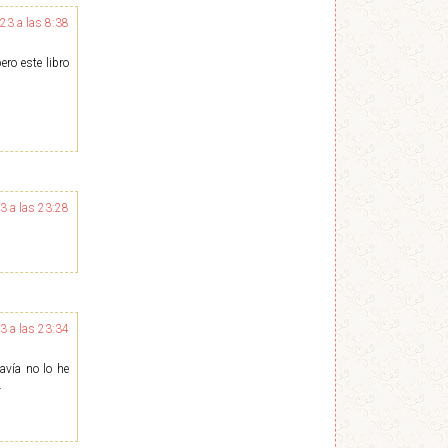
23 a las 8:38
ro este libro
3 a las 23:28
3 a las 23:34
avía no lo he
.