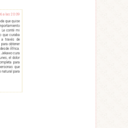
6 a las 20:09
ada que quise
omportamiento
. Le conté mi
io que curaba
 a través de
para obtener
desde África.
. Jekawo cura
nes, el dolor
ompleta para
personas que
 natural para