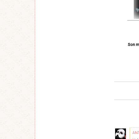
Son mu
AN