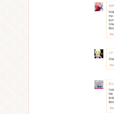
SER
hol
me 
aun
Grac
Bes
Re
J.P
Grac
Re
EL
Hola
Me 
leíd
Bes
Re