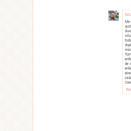
NA
Me 
qui
dur
sit
tod
drj
más
Tom
enf
de 
enf
atr
cada
Creo
Re