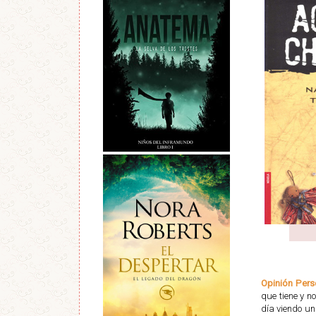
Opinión Pers
que tiene y n
día viendo un