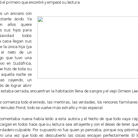
 el primero que encontré y empecé su lectura.
s un anciano con
stante ácido. Ya
en años quiere
os sus hijos para
Navidad todos
la casa llegan sus
de la única hija (ya
y el nieto de un
go que tuvo una
vo en Sudáfrica,
ue hizo de toda su
o aquella noche se
sas cayendo, un
és de lograr abrir
 estaba cerrada, encuentran la habitación llena de sangre y el viejo Simeon Le
 comienza todo el enredo, las mentiras, las verdades, los rencores familiares
Hercules Poirot, todo se vuelve más extraño y más especial.
comentaba nueva había leído a esta autora y el hecho de que todo vaya ráp
aigan en todos hace que su lectura sea atrayente y con el deseo de tener qu
erdadero culpable. Por supuesto no fue quien yo pensaba, porque soy pésima
ero una vez que todo es descubierto las cosas encajan perfectamente. El l