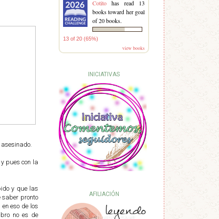
Cotito
has read 13
books toward her goal
of 20 books.
13 of 20 (65%)
view books
INICIATIVAS
e asesinado.
 y pues con la
ido y que las
AFILIACIÓN
e saber pronto
 en eso de los
ibro no es de