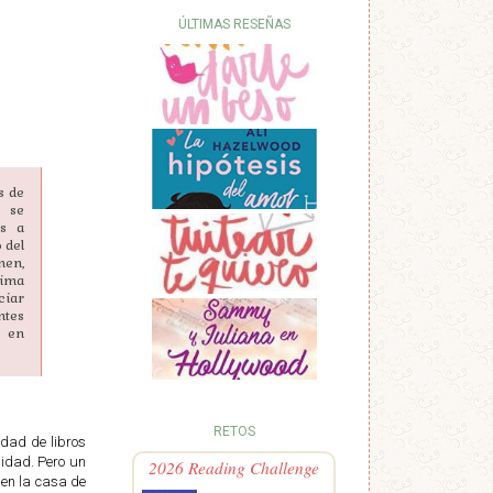
ÚLTIMAS RESEÑAS
s de
e se
os a
 del
men,
tima
ciar
ntes
e en
RETOS
idad de libros
nidad. Pero un
2026 Reading Challenge
 en la casa de