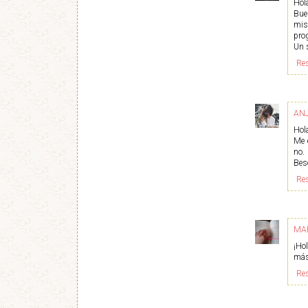
Hol
Bue
mis
pro
Un 
Re
AN
Hola
Me 
no.
Bes
Re
MA
¡Ho
más
Re