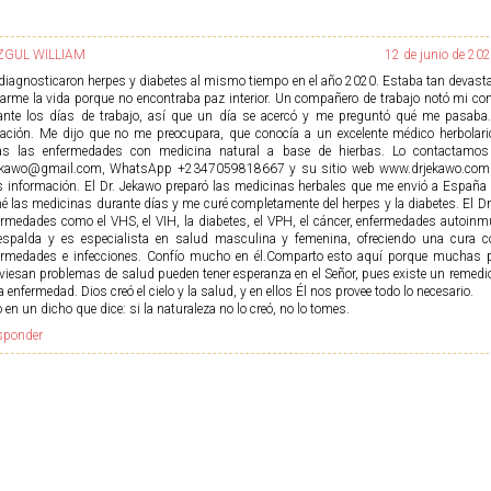
ZGUL WILLIAM
12 de junio de 202
diagnosticaron herpes y diabetes al mismo tiempo en el año 2020. Estaba tan devast
tarme la vida porque no encontraba paz interior. Un compañero de trabajo notó mi c
ante los días de trabajo, así que un día se acercó y me preguntó qué me pasaba
uación. Me dijo que no me preocupara, que conocía a un excelente médico herbolar
as las enfermedades con medicina natural a base de hierbas. Lo contactamos
ekawo@gmail.com, WhatsApp +2347059818667 y su sitio web www.drjekawo.com 
 información. El Dr. Jekawo preparó las medicinas herbales que me envió a España 
é las medicinas durante días y me curé completamente del herpes y la diabetes. El Dr
ermedades como el VHS, el VIH, la diabetes, el VPH, el cáncer, enfermedades autoinmu
espalda y es especialista en salud masculina y femenina, ofreciendo una cura c
ermedades e infecciones. Confío mucho en él.Comparto esto aquí porque muchas 
aviesan problemas de salud pueden tener esperanza en el Señor, pues existe un remedio
 enfermedad. Dios creó el cielo y la salud, y en ellos Él nos provee todo lo necesario.
 en un dicho que dice: si la naturaleza no lo creó, no lo tomes.
sponder