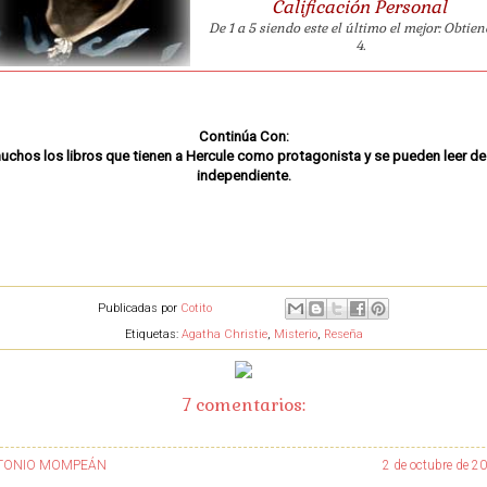
Calificación Personal
De 1 a 5 siendo este el último el mejor: Obtie
4.
Continúa Con:
chos los libros que tienen a Hercule como protagonista y se pueden leer d
independiente.
Publicadas por
Cotito
Etiquetas:
Agatha Christie
,
Misterio
,
Reseña
7 comentarios:
TONIO MOMPEÁN
2 de octubre de 20