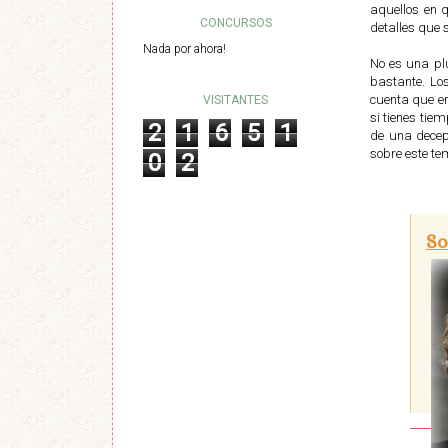
aquellos en q
CONCURSOS
detalles que 
Nada por ahora!
No es una pl
bastante. Lo
cuenta que er
VISITANTES
si tienes tie
2
1
6
5
1
de una decep
sobre este te
0
2
So