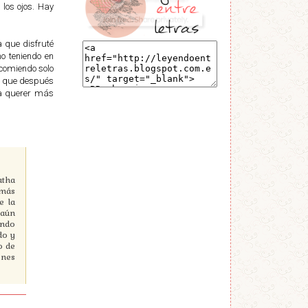
 los ojos. Hay
 que disfruté
o teniendo en
ecomiendo solo
ir que después
ra querer más
atha
 más
e la
 aún
endo
do y
o de
ones